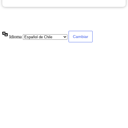
Registrarse
|
¿Olvidaste tu contraseña?
← Ir a Dirección de Gestión y Desarrollo de Personas
Idioma