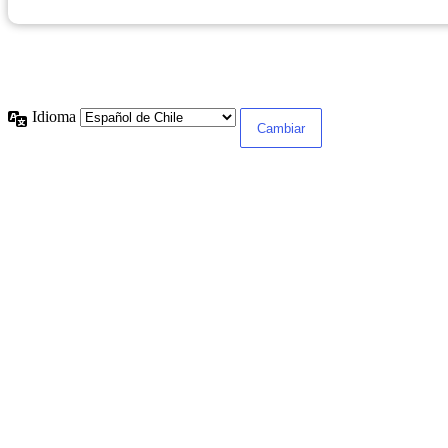
Registrarse
|
¿Olvidaste tu contraseña?
← Ir a Dirección de Gestión y Desarrollo de Personas
Idioma