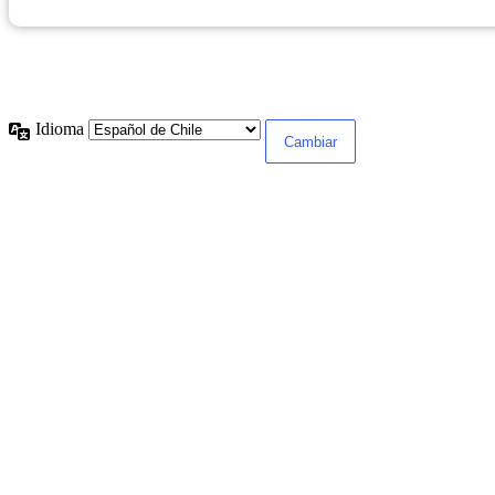
Registrarse
|
¿Olvidaste tu contraseña?
← Ir a Dirección de Gestión y Desarrollo de Personas
Idioma