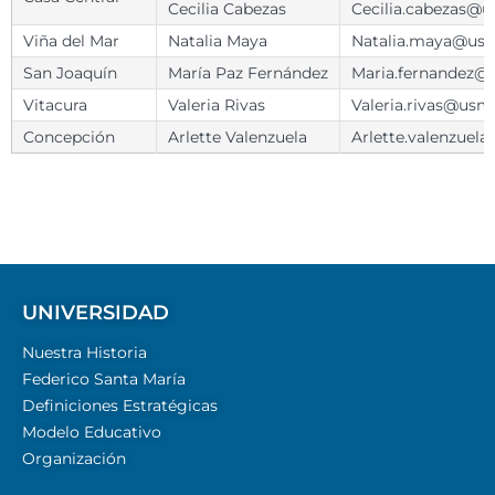
Cecilia Cabezas
Cecilia.cabezas@u
Viña del Mar
Natalia Maya
Natalia.maya@usm
San Joaquín
María Paz Fernández
Maria.fernandez@
Vitacura
Valeria Rivas
Valeria.rivas@usm.
Concepción
Arlette Valenzuela
Arlette.valenzuel
UNIVERSIDAD
Nuestra Historia
Federico Santa María
Definiciones Estratégicas
Modelo Educativo
Organización