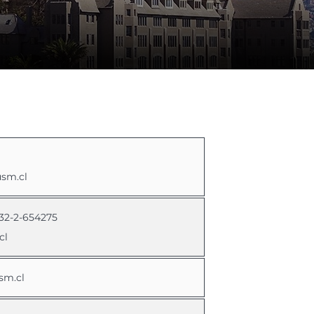
sm.cl
 32-2-654275
cl
sm.cl