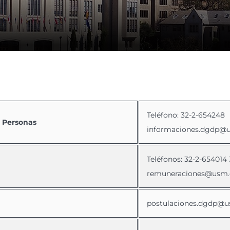
Teléfono: 32-2-654248
e Personas
informaciones.dgdp@u
Teléfonos: 32-2-654014
remuneraciones@usm.
postulaciones.dgdp@u