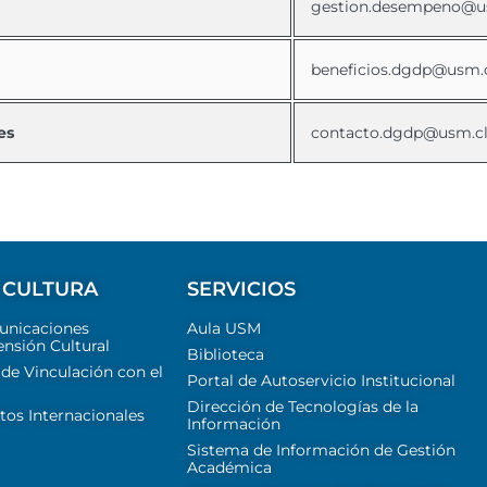
gestion.desempeno@u
beneficios.dgdp@usm.
es
contacto.dgdp@usm.c
 CULTURA
SERVICIOS
unicaciones
Aula USM
ensión Cultural
Biblioteca
 de Vinculación con el
Portal de Autoservicio Institucional
Dirección de Tecnologías de la
tos Internacionales
Información
Sistema de Información de Gestión
Académica