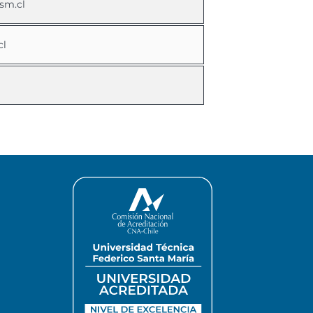
sm.cl
cl
l