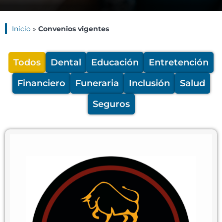
Inicio
»
Convenios vigentes
Todos
Dental
Educación
Entretención
Financiero
Funeraria
Inclusión
Salud
Seguros